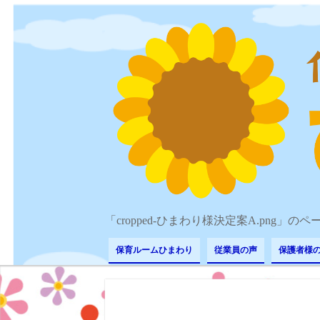
「cropped-ひまわり様決定案A.png」の
保育ルームひまわり
従業員の声
保護者様