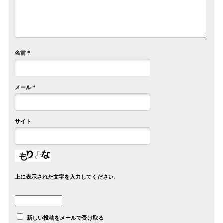
名前
*
メール
*
サイト
上に表示された文字を入力してください。
新しい投稿をメールで受け取る